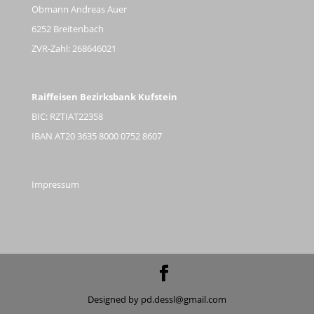
Obmann Andreas Auer
6252 Breitenbach
ZVR-Zahl: 268646021
Raiffeisen Bezirksbank Kufstein
BIC: RZTIAT22358
IBAN AT20 3635 8000 0752 8607
Impressum
Designed by pd.dessl@gmail.com